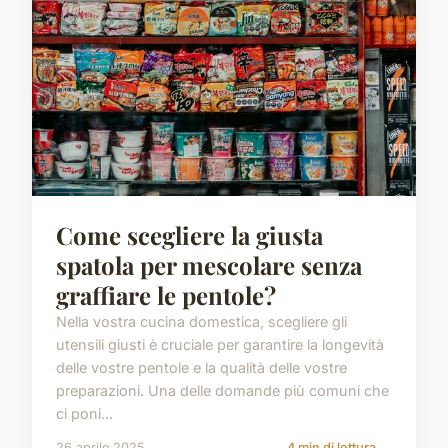
Come scegliere la giusta
spatola per mescolare senza
graffiare le pentole?
Nella vostra cucina domestica, scegliere gli
utensili giusti è cruciale per garantire la longevità
delle vostre pentole e la qualità delle vostre
preparazioni. Una delle domande più comuni che
ci poni...
26 aprile 2025
4 min di lettura →