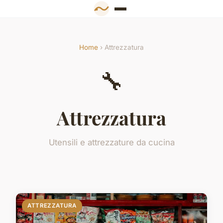
Home
› Attrezzatura
🔧
Attrezzatura
Utensili e attrezzature da cucina
ATTREZZATURA