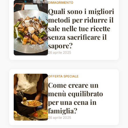
DIMAGRIMENTO
Quali sono i migliori
metodi per ridurre il
sale nelle tue ricette
senza sacrificare il
sapore?
26 aprile 2025
OFFERTA SPECIALE
Come creare un
menù equilibrato
per una cena in
famiglia?
26 aprile 2025