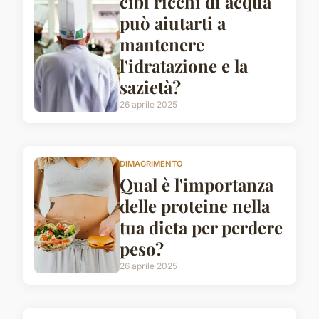
cibi ricchi di acqua
può aiutarti a
mantenere
l'idratazione e la
sazietà?
26 aprile 2025
DIMAGRIMENTO
Qual è l'importanza
delle proteine nella
tua dieta per perdere
peso?
26 aprile 2025