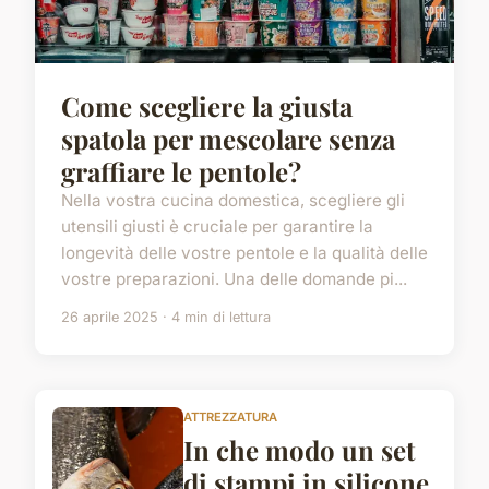
Come scegliere la giusta
spatola per mescolare senza
graffiare le pentole?
Nella vostra cucina domestica, scegliere gli
utensili giusti è cruciale per garantire la
longevità delle vostre pentole e la qualità delle
vostre preparazioni. Una delle domande pi...
26 aprile 2025 · 4 min di lettura
ATTREZZATURA
In che modo un set
di stampi in silicone